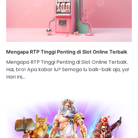
Mengapa RTP Tinggi Penting di Slot Online Terbaik
Mengapa RTP Tinggi Penting di Slot Online Terbaik.
Hai, bro! Apa kabar lu? Semoga lu baik-baik aja, ya!
Hari ini,…