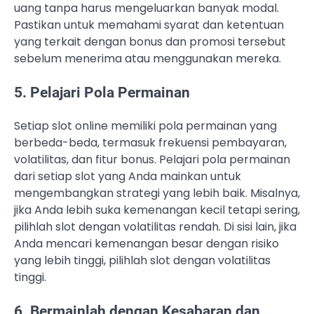
uang tanpa harus mengeluarkan banyak modal.
Pastikan untuk memahami syarat dan ketentuan
yang terkait dengan bonus dan promosi tersebut
sebelum menerima atau menggunakan mereka.
5. Pelajari Pola Permainan
Setiap slot online memiliki pola permainan yang
berbeda-beda, termasuk frekuensi pembayaran,
volatilitas, dan fitur bonus. Pelajari pola permainan
dari setiap slot yang Anda mainkan untuk
mengembangkan strategi yang lebih baik. Misalnya,
jika Anda lebih suka kemenangan kecil tetapi sering,
pilihlah slot dengan volatilitas rendah. Di sisi lain, jika
Anda mencari kemenangan besar dengan risiko
yang lebih tinggi, pilihlah slot dengan volatilitas
tinggi.
6. Bermainlah dengan Kesabaran dan