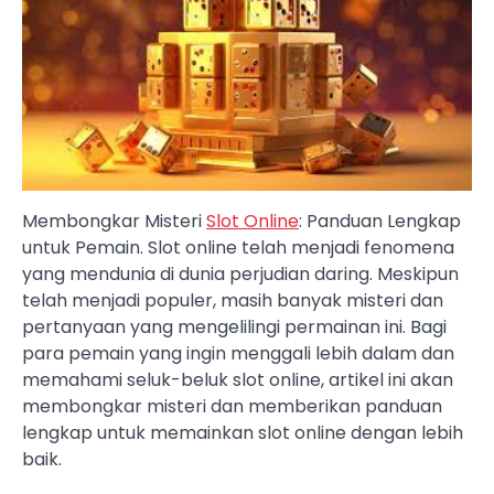
Membongkar Misteri
Slot Online
: Panduan Lengkap
untuk Pemain. Slot online telah menjadi fenomena
yang mendunia di dunia perjudian daring. Meskipun
telah menjadi populer, masih banyak misteri dan
pertanyaan yang mengelilingi permainan ini. Bagi
para pemain yang ingin menggali lebih dalam dan
memahami seluk-beluk slot online, artikel ini akan
membongkar misteri dan memberikan panduan
lengkap untuk memainkan slot online dengan lebih
baik.