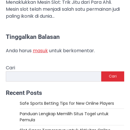
Menaklukkan Mesin Slot: Trik Jitu dari Para Ahli.
Mesin slot telah menjadi salah satu permainan judi
paling ikonik di dunia…
Tinggalkan Balasan
Anda harus
masuk
untuk berkomentar.
Cari
Cari
Recent Posts
Safe Sports Betting Tips for New Online Players
Panduan Lengkap Memilih Situs Togel untuk
Pemula