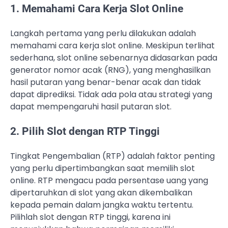
1. Memahami Cara Kerja Slot Online
Langkah pertama yang perlu dilakukan adalah
memahami cara kerja slot online. Meskipun terlihat
sederhana, slot online sebenarnya didasarkan pada
generator nomor acak (RNG), yang menghasilkan
hasil putaran yang benar-benar acak dan tidak
dapat diprediksi. Tidak ada pola atau strategi yang
dapat mempengaruhi hasil putaran slot.
2. Pilih Slot dengan RTP Tinggi
Tingkat Pengembalian (RTP) adalah faktor penting
yang perlu dipertimbangkan saat memilih slot
online. RTP mengacu pada persentase uang yang
dipertaruhkan di slot yang akan dikembalikan
kepada pemain dalam jangka waktu tertentu.
Pilihlah slot dengan RTP tinggi, karena ini