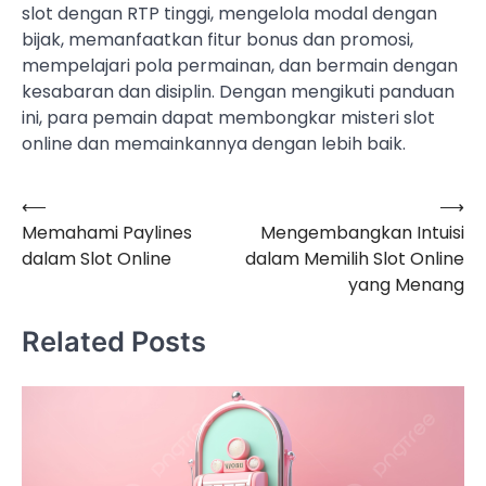
slot dengan RTP tinggi, mengelola modal dengan
bijak, memanfaatkan fitur bonus dan promosi,
mempelajari pola permainan, dan bermain dengan
kesabaran dan disiplin. Dengan mengikuti panduan
ini, para pemain dapat membongkar misteri slot
online dan memainkannya dengan lebih baik.
⟵
⟶
Navigasi
Memahami Paylines
Mengembangkan Intuisi
pos
dalam Slot Online
dalam Memilih Slot Online
yang Menang
Related Posts