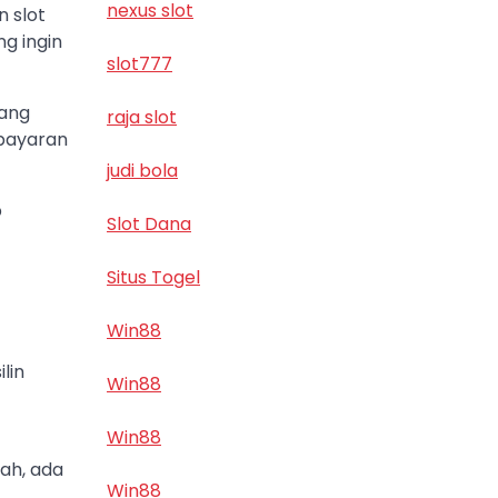
nexus slot
 slot
g ingin
slot777
nang
raja slot
mbayaran
judi bola
p
Slot Dana
Situs Togel
Win88
lin
Win88
Win88
Nah, ada
Win88