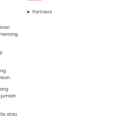
Partners
inan
 menang.
ap
ang
nkan.
uang
jumlah
tis atau