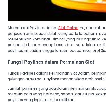
Memahami Paylines dalam
Slot Online
. Yo, apa kaba
perjudian online, ada istilah yang perlu lo pahamin, yai
menentukan kombinasi simbol yang bisa ngasih lo ke
peluang lo buat menang besar, bro! Nah, dalam arti
paylines ini. Jadi, monggo lanjutin bacaannya, bro! Si
Fungsi Paylines dalam Permainan Slot
Fungsi Paylines dalam Permainan SlotDalam permaina
gulungan atau reel. Paylines menentukan ombinasi
Jumlah paylines yang ada dalam permainan slot dapat
memiliki pola yang berbeda, seperti garis lurus, zi
paylines yang ingin mereka aktifkan.