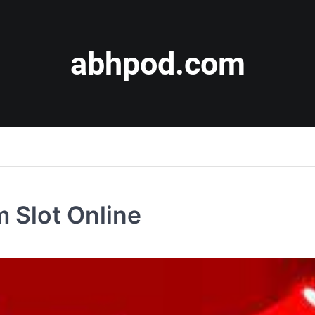
abhpod.com
 Slot Online