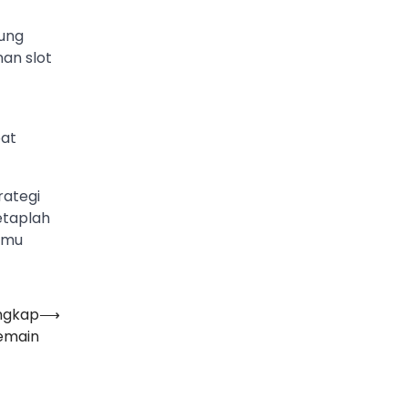
rung
an slot
pat
rategi
etaplah
amu
engkap
⟶
emain