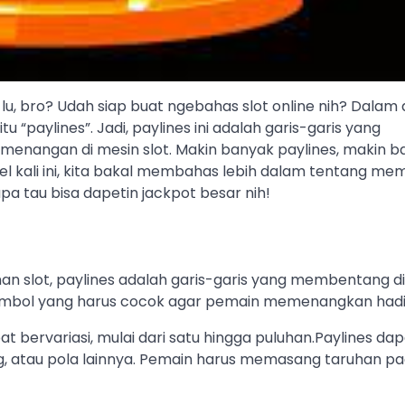
r lu, bro? Udah siap buat ngebahas slot online nih? Dalam 
tu “paylines”. Jadi, paylines ini adalah garis-garis yang
menangan di mesin slot. Makin banyak paylines, makin 
kel kali ini, kita bakal membahas lebih dalam tentang m
apa tau bisa dapetin jackpot besar nih!
n slot, paylines adalah garis-garis yang membentang di
 simbol yang harus cocok agar pemain memenangkan hadi
 bervariasi, mulai dari satu hingga puluhan.Paylines dap
gzag, atau pola lainnya. Pemain harus memasang taruhan p