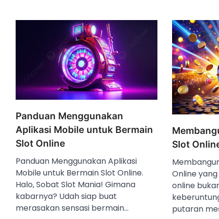
Panduan Menggunakan
Aplikasi Mobile untuk Bermain
Membangun
Slot Online
Slot Onlin
Panduan Menggunakan Aplikasi
Membangun 
Mobile untuk Bermain Slot Online.
Online yang 
Halo, Sobat Slot Mania! Gimana
online buka
kabarnya? Udah siap buat
keberuntung
merasakan sensasi bermain…
putaran me