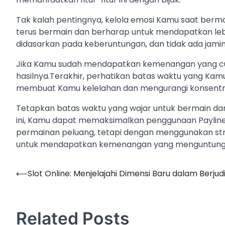
Tak kalah pentingnya, kelola emosi Kamu saat berma
terus bermain dan berharap untuk mendapatkan le
didasarkan pada keberuntungan, dan tidak ada jam
Jika Kamu sudah mendapatkan kemenangan yang cuk
hasilnya.Terakhir, perhatikan batas waktu yang Kam
membuat Kamu kelelahan dan mengurangi konsentr
Tetapkan batas waktu yang wajar untuk bermain dan
ini, Kamu dapat memaksimalkan penggunaan Paylines
permainan peluang, tetapi dengan menggunakan st
untuk mendapatkan kemenangan yang menguntung
⟵
Slot Online: Menjelajahi Dimensi Baru dalam Berjud
Navigasi
pos
Related Posts