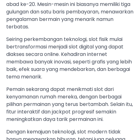
abad ke-20. Mesin-mesin ini biasanya memiliki tiga
gulungan dan satu baris pembayaran, menawarkan
pengalaman bermain yang menarik namun
terbatas.
Seiring perkembangan teknologi, slot fisik mulai
bertransformasi menjadi slot digital yang dapat
diakses secara online. Kehadiran internet
membawa banyak inovasi, seperti grafis yang lebih
baik, efek suara yang mendebarkan, dan berbagai
tema menarik.
Pemain sekarang dapat menikmati slot dari
kenyamanan rumah mereka, dengan berbagai
pilihan permainan yang terus bertambah. Selain itu,
fitur interaktif dan jackpot progresif semakin
meningkatkan daya tarik permainan ini.
Dengan kemajuan teknologi, slot modern tidak
hanya menawarkan hiburan, tetapi juga peluang