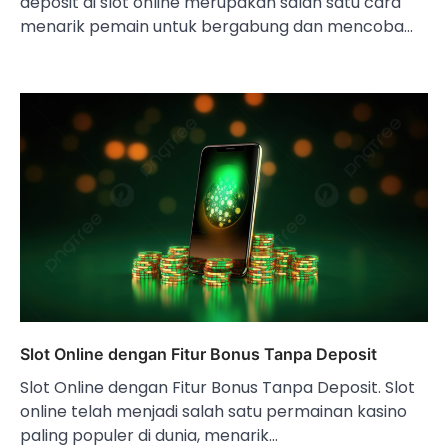
deposit di slot online merupakan salah satu cara
menarik pemain untuk bergabung dan mencoba…
Slot Online dengan Fitur Bonus Tanpa Deposit
Slot Online dengan Fitur Bonus Tanpa Deposit. Slot
online telah menjadi salah satu permainan kasino
paling populer di dunia, menarik…