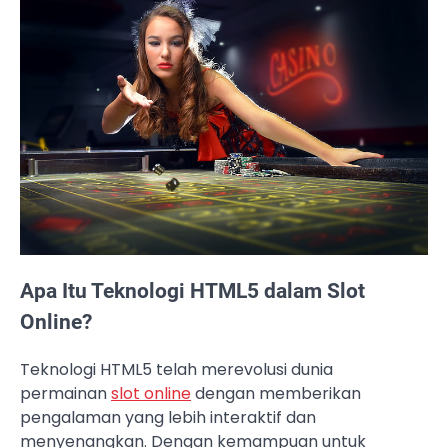
Apa Itu Teknologi HTML5 dalam Slot
Online?
Teknologi HTML5 telah merevolusi dunia
permainan
slot online
dengan memberikan
pengalaman yang lebih interaktif dan
menyenangkan. Dengan kemampuan untuk