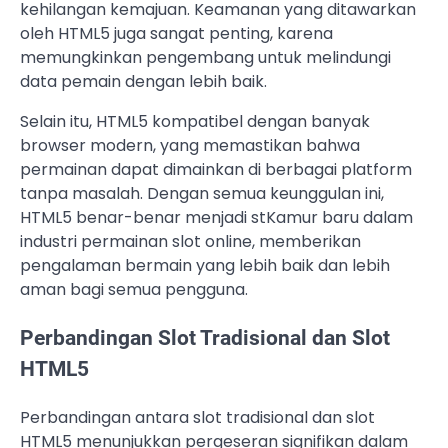
kehilangan kemajuan. Keamanan yang ditawarkan
oleh HTML5 juga sangat penting, karena
memungkinkan pengembang untuk melindungi
data pemain dengan lebih baik.
Selain itu, HTML5 kompatibel dengan banyak
browser modern, yang memastikan bahwa
permainan dapat dimainkan di berbagai platform
tanpa masalah. Dengan semua keunggulan ini,
HTML5 benar-benar menjadi stKamur baru dalam
industri permainan slot online, memberikan
pengalaman bermain yang lebih baik dan lebih
aman bagi semua pengguna.
Perbandingan Slot Tradisional dan Slot
HTML5
Perbandingan antara slot tradisional dan slot
HTML5 menunjukkan pergeseran signifikan dalam