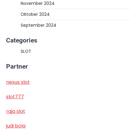
November 2024
Oktober 2024
September 2024
Categories
SLOT
Partner
nexus slot
slot777
raja slot
judi bola