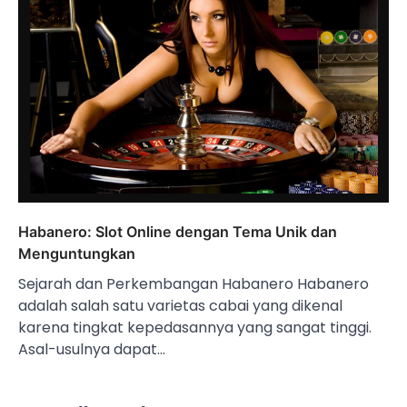
Habanero: Slot Online dengan Tema Unik dan
Menguntungkan
Sejarah dan Perkembangan Habanero Habanero
adalah salah satu varietas cabai yang dikenal
karena tingkat kepedasannya yang sangat tinggi.
Asal-usulnya dapat…