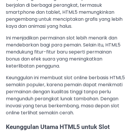
berjalan di berbagai perangkat, termasuk
smartphone dan tablet, HTML5 memungkinkan
pengembang untuk menciptakan grafis yang lebih
kaya dan animasi yang halus.
Ini menjadikan permainan slot lebih menarik dan
mendebarkan bagi para pemain. Selain itu, HTML5
mendukung fitur-fitur baru seperti permainan
bonus dan efek suara yang meningkatkan
keterlibatan pengguna.
Keunggulan ini membuat slot online berbasis HTML5
semakin populer, karena pemain dapat menikmati
permainan dengan kualitas tinggi tanpa perlu
mengunduh perangkat lunak tambahan. Dengan
inovasi yang terus berkembang, masa depan slot
online terlihat semakin cerah.
Keunggulan Utama HTML5 untuk Slot