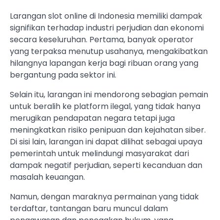
Larangan slot online di Indonesia memiliki dampak
signifikan terhadap industri perjudian dan ekonomi
secara keseluruhan. Pertama, banyak operator
yang terpaksa menutup usahanya, mengakibatkan
hilangnya lapangan kerja bagi ribuan orang yang
bergantung pada sektor ini.
Selain itu, larangan ini mendorong sebagian pemain
untuk beralih ke platform ilegal, yang tidak hanya
merugikan pendapatan negara tetapi juga
meningkatkan risiko penipuan dan kejahatan siber.
Di sisi lain, larangan ini dapat dilihat sebagai upaya
pemerintah untuk melindungi masyarakat dari
dampak negatif perjudian, seperti kecanduan dan
masalah keuangan.
Namun, dengan maraknya permainan yang tidak
terdaftar, tantangan baru muncul dalam