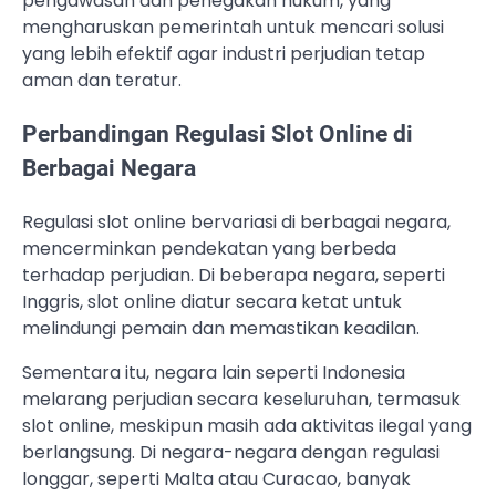
pengawasan dan penegakan hukum, yang
mengharuskan pemerintah untuk mencari solusi
yang lebih efektif agar industri perjudian tetap
aman dan teratur.
Perbandingan Regulasi Slot Online di
Berbagai Negara
Regulasi slot online bervariasi di berbagai negara,
mencerminkan pendekatan yang berbeda
terhadap perjudian. Di beberapa negara, seperti
Inggris, slot online diatur secara ketat untuk
melindungi pemain dan memastikan keadilan.
Sementara itu, negara lain seperti Indonesia
melarang perjudian secara keseluruhan, termasuk
slot online, meskipun masih ada aktivitas ilegal yang
berlangsung. Di negara-negara dengan regulasi
longgar, seperti Malta atau Curacao, banyak