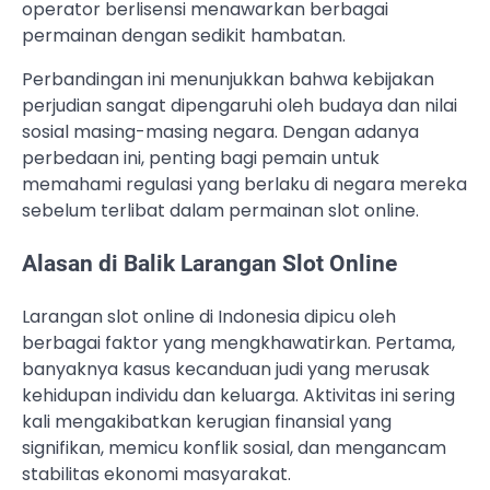
operator berlisensi menawarkan berbagai
permainan dengan sedikit hambatan.
Perbandingan ini menunjukkan bahwa kebijakan
perjudian sangat dipengaruhi oleh budaya dan nilai
sosial masing-masing negara. Dengan adanya
perbedaan ini, penting bagi pemain untuk
memahami regulasi yang berlaku di negara mereka
sebelum terlibat dalam permainan slot online.
Alasan di Balik Larangan Slot Online
Larangan slot online di Indonesia dipicu oleh
berbagai faktor yang mengkhawatirkan. Pertama,
banyaknya kasus kecanduan judi yang merusak
kehidupan individu dan keluarga. Aktivitas ini sering
kali mengakibatkan kerugian finansial yang
signifikan, memicu konflik sosial, dan mengancam
stabilitas ekonomi masyarakat.