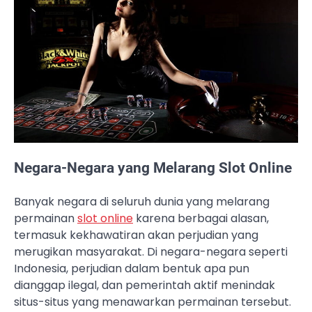
Negara-Negara yang Melarang Slot Online
Banyak negara di seluruh dunia yang melarang
permainan
slot online
karena berbagai alasan,
termasuk kekhawatiran akan perjudian yang
merugikan masyarakat. Di negara-negara seperti
Indonesia, perjudian dalam bentuk apa pun
dianggap ilegal, dan pemerintah aktif menindak
situs-situs yang menawarkan permainan tersebut.