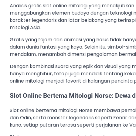
Analisis grafis slot online mitologi yang menakju
menggabungkan elemen budaya dengan teknologi mod
karakter legendaris dan latar belakang yang terinspir
mitologi Asia.
Grafis yang tajam dan animasi yang halus tidak ha
dalam dunia fantasi yang kaya. Selain itu, simbol-sim
mendalam, menambah dimensi pengalaman bermai
Dengan kombinasi suara yang epik dan visual yang 
hanya menghibur, tetapi juga mendidik tentang keka
online mitologi menjadi favorit di kalangan pencinta
Slot Online Bertema Mitologi Norse: Dewa 
Slot online bertema mitologi Norse membawa pemain
dan Odin, serta monster legendaris seperti Fenrir 
kuno, setiap putaran terasa seperti perjalanan ke Val