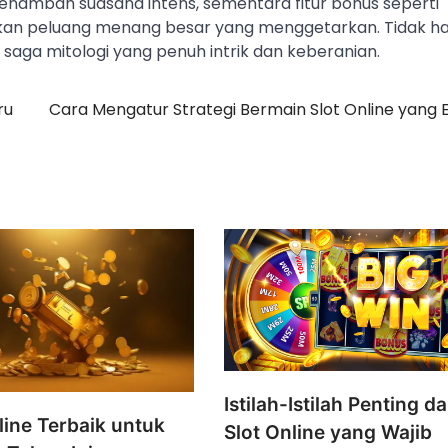
ambah suasana intens, sementara fitur bonus seperti
rkan peluang menang besar yang menggetarkan. Tidak h
saga mitologi yang penuh intrik dan keberanian.
ru
Cara Mengatur Strategi Bermain Slot Online yang E
Istilah-Istilah Penting d
line Terbaik untuk
Slot Online yang Wajib