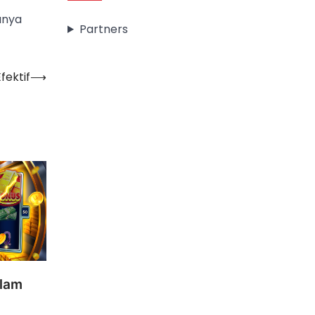
anya
Partners
fektif
⟶
alam