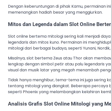
Dengan keberuntungan di pihak Kamu, permainan ini 
memenangkan hadiah besar yang menggiurkan.
Mitos dan Legenda dalam Slot Online Berte
Slot online bertema mitologi sering kali menjadi daya
legendaris dan mitos kuno. Permainan ini menghidu
mitologi dari berbagai budaya, seperti Yunani, Nordik,
Misalnya, slot bertema Zeus atau Thor akan memba
lengkap dengan simbol petir atau palu legendaris 
visual dan musik latar yang megah menambah pengal
Tidak hanya menghibur, tema-tema ini juga sering k
tentang mitologi yang diangkat. Beberapa percaya
seperti Phoenix yang melambangkan kelahiran kemba
Analisis Grafis Slot Online Mitologi yang 