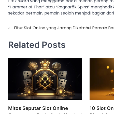
Efek suara yang menggema bak di medan perang men
“Hammer of Thor” atau “Ragnarök Spins” menghadi
sekadar bermain, pemain seolah menjadi bagian dari 
⟵
Fitur Slot Online yang Jarang Diketahui Pemain Ba
Navigasi
pos
Related Posts
Mitos Seputar Slot Online
10 Slot On