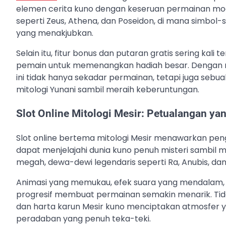
elemen cerita kuno dengan keseruan permainan mo
seperti Zeus, Athena, dan Poseidon, di mana simbol
yang menakjubkan.
Selain itu, fitur bonus dan putaran gratis sering kali
pemain untuk memenangkan hadiah besar. Dengan na
ini tidak hanya sekadar permainan, tetapi juga seb
mitologi Yunani sambil meraih keberuntungan.
Slot Online Mitologi Mesir: Petualangan ya
Slot online bertema mitologi Mesir menawarkan p
dapat menjelajahi dunia kuno penuh misteri sambil
megah, dewa-dewi legendaris seperti Ra, Anubis, dan
Animasi yang memukau, efek suara yang mendalam, ser
progresif membuat permainan semakin menarik. Tidak
dan harta karun Mesir kuno menciptakan atmosfer 
peradaban yang penuh teka-teki.