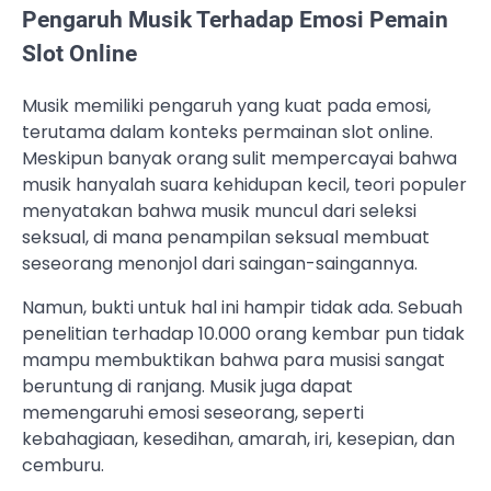
Pengaruh Musik Terhadap Emosi Pemain
Slot Online
Musik memiliki pengaruh yang kuat pada emosi,
terutama dalam konteks permainan slot online.
Meskipun banyak orang sulit mempercayai bahwa
musik hanyalah suara kehidupan kecil, teori populer
menyatakan bahwa musik muncul dari seleksi
seksual, di mana penampilan seksual membuat
seseorang menonjol dari saingan-saingannya.
Namun, bukti untuk hal ini hampir tidak ada. Sebuah
penelitian terhadap 10.000 orang kembar pun tidak
mampu membuktikan bahwa para musisi sangat
beruntung di ranjang. Musik juga dapat
memengaruhi emosi seseorang, seperti
kebahagiaan, kesedihan, amarah, iri, kesepian, dan
cemburu.