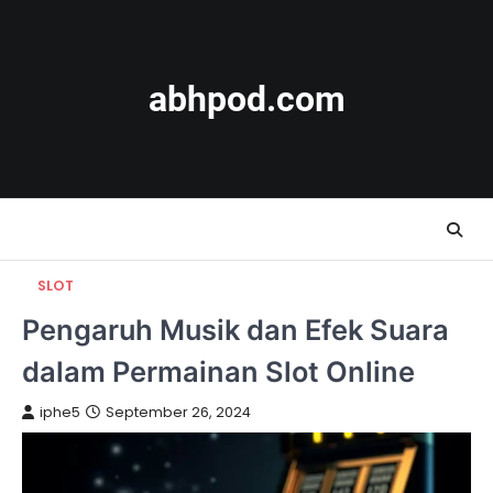
Skip
to
content
abhpod.com
SLOT
Pengaruh Musik dan Efek Suara
dalam Permainan Slot Online
iphe5
September 26, 2024