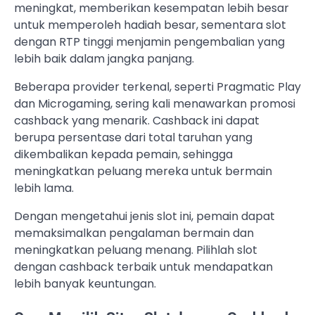
meningkat, memberikan kesempatan lebih besar
untuk memperoleh hadiah besar, sementara slot
dengan RTP tinggi menjamin pengembalian yang
lebih baik dalam jangka panjang.
Beberapa provider terkenal, seperti Pragmatic Play
dan Microgaming, sering kali menawarkan promosi
cashback yang menarik. Cashback ini dapat
berupa persentase dari total taruhan yang
dikembalikan kepada pemain, sehingga
meningkatkan peluang mereka untuk bermain
lebih lama.
Dengan mengetahui jenis slot ini, pemain dapat
memaksimalkan pengalaman bermain dan
meningkatkan peluang menang. Pilihlah slot
dengan cashback terbaik untuk mendapatkan
lebih banyak keuntungan.