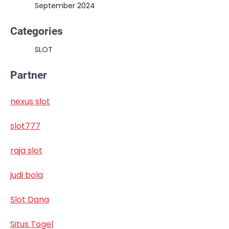
September 2024
Categories
SLOT
Partner
nexus slot
slot777
raja slot
judi bola
Slot Dana
Situs Togel