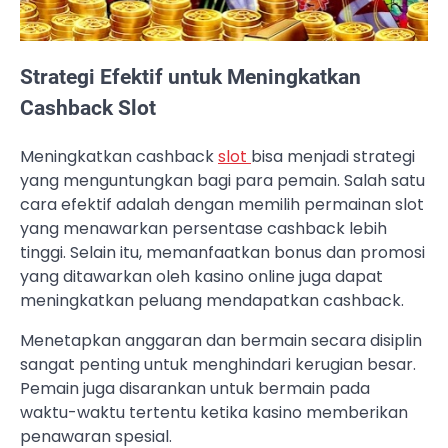
Strategi Efektif untuk Meningkatkan
Cashback Slot
Meningkatkan cashback
slot
bisa menjadi strategi
yang menguntungkan bagi para pemain. Salah satu
cara efektif adalah dengan memilih permainan slot
yang menawarkan persentase cashback lebih
tinggi. Selain itu, memanfaatkan bonus dan promosi
yang ditawarkan oleh kasino online juga dapat
meningkatkan peluang mendapatkan cashback.
Menetapkan anggaran dan bermain secara disiplin
sangat penting untuk menghindari kerugian besar.
Pemain juga disarankan untuk bermain pada
waktu-waktu tertentu ketika kasino memberikan
penawaran spesial.