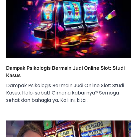
Dampak Psikologis Bermain Judi Online Slot: Studi
Kasus
Dampak Psikologis Bermain Judi Online Slot: Studi
Kasus. Halo, sobat! Gimana kabarnya? Semoga
sehat dan bahagia ya. Kali ini, kita…