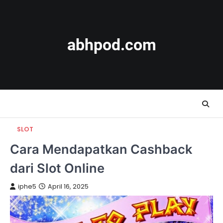
Skip
to
content
abhpod.com
SLOT
Cara Mendapatkan Cashback
dari Slot Online
iphe5
April 16, 2025